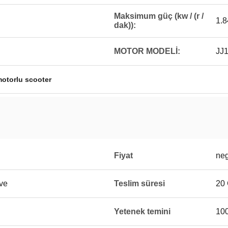
Maksimum güç (kw / (r /
1.8
dak)):
MOTOR MODELİ:
JJ1
motorlu scooter
Fiyat
neg
eve
Teslim süresi
20 
Yetenek temini
10