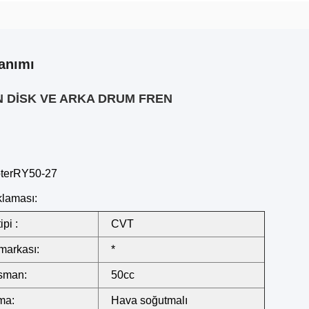
anımı
ÖN DİSK VE ARKA DRUM FREN
oterRY50-27
klaması:
ipi :
CVT
markası:
*
sman:
50cc
ma:
Hava soğutmalı