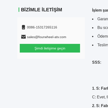
BIZIMLE İLETIŞIM
İşlem şar
Garant
0086-15317265116
Bu sco
Ödeme 
sales@fourwheel-atv.com
Teslim
Şimdi iletişime geçin
SSS:
1. S: Far
C: Evet, f
2. S: Fab