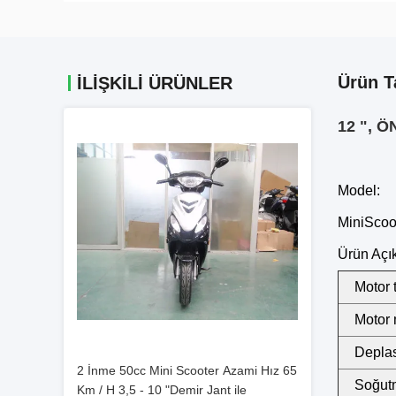
Ürün T
İLIŞKILI ÜRÜNLER
12 ", 
Model:
MiniSco
Ürün Açı
Motor t
Motor 
Depla
2 İnme 50cc Mini Scooter Azami Hız 65
Soğut
Km / H 3,5 - 10 "Demir Jant ile