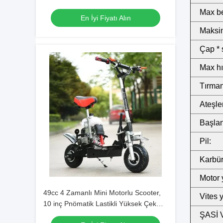
Max be
En İyi Fiyatı Alın
Maksim
Çap * 
Max hı
Tırman
Ateşl
Başlang
Pil:
Karbür
Motor 
49cc 4 Zamanlı Mini Motorlu Scooter,
Vites y
10 inç Pnömatik Lastikli Yüksek Çekme
Çelik
ŞASİ 