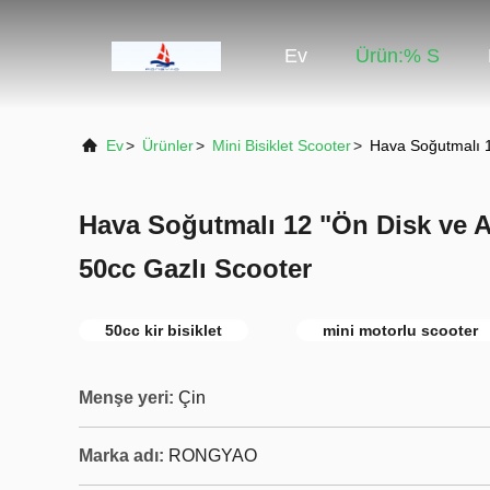
Ev
Ürün:% S
Ev
>
Ürünler
>
Mini Bisiklet Scooter
>
Hava Soğutmalı 1
Hava Soğutmalı 12 "Ön Disk ve 
50cc Gazlı Scooter
50cc kir bisiklet
mini motorlu scooter
Menşe yeri:
Çin
Marka adı:
RONGYAO