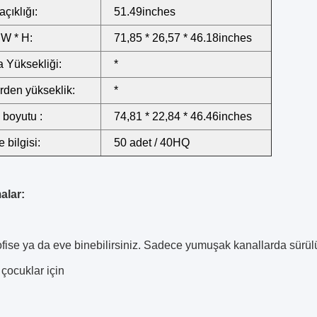
açıklığı:
51.49inches
 W * H:
71,85 * 26,57 * 46.18inches
 Yüksekliği:
*
rden yükseklik:
*
 boyutu :
74,81 * 22,84 * 46.46inches
 bilgisi:
50 adet / 40HQ
alar:
fise ya da eve binebilirsiniz.
Sadece yumuşak kanallarda sürülü
 çocuklar için