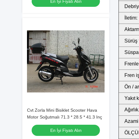
En İyi Fiyatı Alın
Debriy
İletim:
Aktarm
Sürüş 
Süspan
Frenler
Fren i
Ön / ar
Yakıt k
Ağırlı
Cvt Zorla Mini Bisiklet Scooter Hava
Motor Soğutmalı 71.3 * 28.5 * 41.3 Inç
Azami 
En İyi Fiyatı Alın
ÖLÇÜ