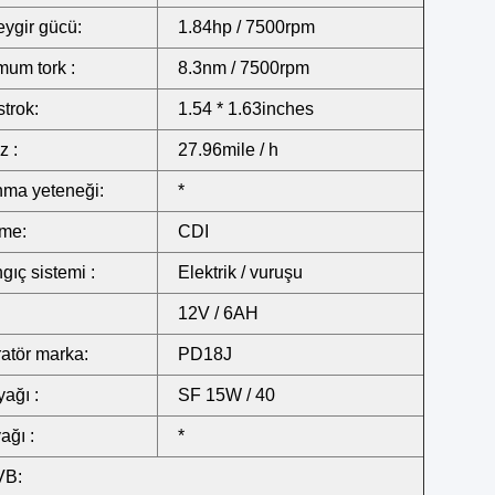
ygir gücü:
1.84hp / 7500rpm
um tork :
8.3nm / 7500rpm
strok:
1.54 * 1.63inches
z :
27.96mile / h
ma yeteneği:
*
eme:
CDI
ıç ​​sistemi :
Elektrik / vuruşu
12V / 6AH
atör marka:
PD18J
yağı :
SF 15W / 40
ağı :
*
VB: