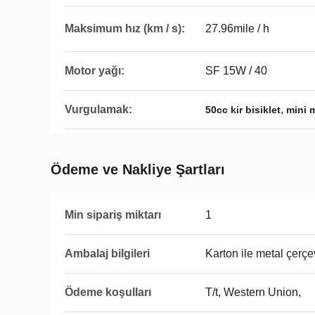
Maksimum hız (km / s):
27.96mile / h
Motor yağı:
SF 15W / 40
Vurgulamak:
,
50cc kir bisiklet
mini 
Ödeme ve Nakliye Şartları
Min sipariş miktarı
1
Ambalaj bilgileri
Karton ile metal çerç
Ödeme koşulları
T/t, Western Union,