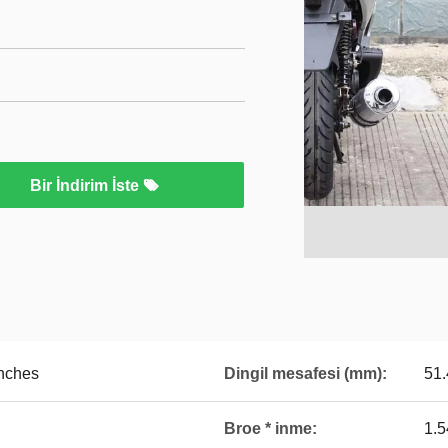
Bir İndirim İste
inches
Dingil mesafesi (mm):
51.
Broe * inme:
1.5