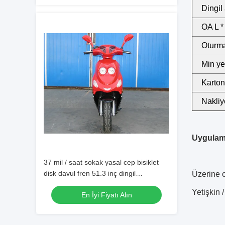
Dingil 
OA L *
Oturma
Min ye
Karton
Nakliye
Uygulam
37 mil / saat sokak yasal cep bisiklet
disk davul fren 51.3 inç dingil
Üzerine o
açıklığında
Yetişkin /
En İyi Fiyatı Alın