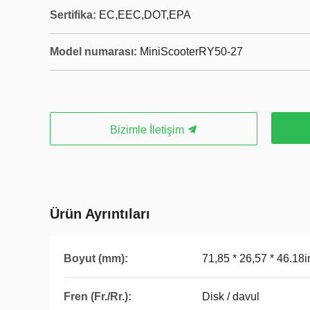
Sertifika:
EC,EEC,DOT,EPA
Model numarası:
MiniScooterRY50-27
Bizimle İletişim
Ürün Ayrıntıları
Boyut (mm):
71,85 * 26,57 * 46.18
Fren (Fr./Rr.):
Disk / davul