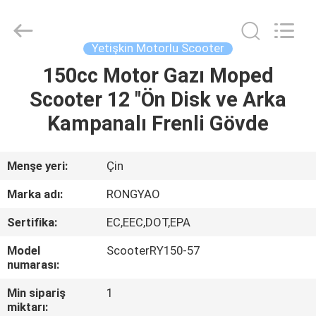
Shanghai
Rongyao
Vehicle
Co.,Ltd.
All
Yetişkin Motorlu Scooter
Rights
Reserved.
150cc Motor Gazı Moped
EV
Scooter 12 "Ön Disk ve Arka
ÜRÜN:%
Kampanalı Frenli Gövde
S
Menşe yeri:
Çin
HAKKIMIZDA
Marka adı:
RONGYAO
Sertifika:
EC,EEC,DOT,EPA
FABRIKA
Model
ScooterRY150-57
TURU
numarası:
Min sipariş
1
KALITE
miktarı: