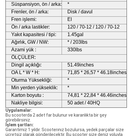
Süspansiyon, ön / arka:
*
Frenler, ön / arka:
Disk / davul
Fren işlemi:
El
Ön / arka lastikler:
120 / 70-12 / 120 / 70-12
Yakıt kapasitesi / tipi:
1.45gal
Ağırlık, GW / NW:
* / 203lbs
Azami yük :
330lbs
ÖLÇÜLER:
Dingil açıklığı:
51.49inches
OA L * W * H:
71,85 * 26,57 * 46.18inches
Oturma Yüksekliği:
*
Min yerden yükseklik:
*
Karton boyutu :
74,81 * 22,84 * 46.46inches
Nakliye bilgisi:
50 adet / 40HQ
Uygulamalar:
Bu scooterda 2 adet far bulunur ve karanlıkta bir şey
görebilirsiniz.
İşlem şartları:
Garantimiz 1 yıldır. Scooterınız bozulursa, yedek parçalar size
ücretsiz olarak gönderilecektir. Bu scooter size deniz yoluyla