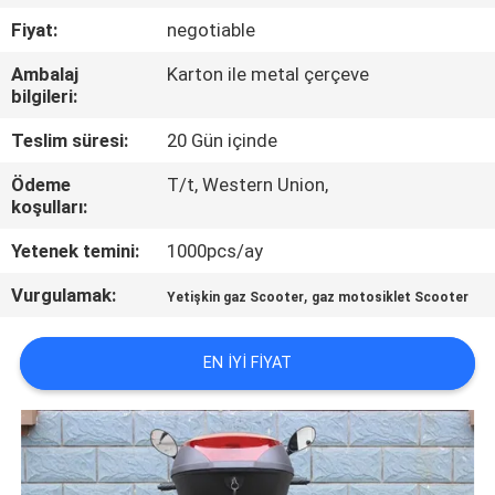
KONTROL
Fiyat:
negotiable
Ambalaj
Karton ile metal çerçeve
BIZIMLE
bilgileri:
ILETIŞIME
Teslim süresi:
20 Gün içinde
GEÇIN
Ödeme
T/t, Western Union,
koşulları:
BIR
Yetenek temini:
1000pcs/ay
TEKLIF
Vurgulamak:
,
Yetişkin gaz Scooter
gaz motosiklet Scooter
ISTEĞI
EN IYI FIYAT
SITE
HARITASI
GIZLILIK