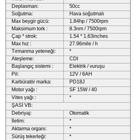
Deplasman:
50cc
Soğutma:
Hava soğutmalı
Max beygir gücü:
1.84hp / 7500rpm
Maksimum tork :
8.3nm / 7500rpm
Çap * strok:
1.54 * 1.63inches
Max hız :
27.96mile / h
Tırmanma yeteneği:
*
Ateşleme:
CDI
Başlangıç ​​sistemi :
Elektrik / vuruşu
Pil:
12V / 6AH
Karbüratör marka:
PD18J
Motor yağı :
SF 15W / 40
Vites yağı :
*
ŞASİ VB:
Debriyaj:
Otomatik
İletim:
*
Aktarma organı:
*
Sürüş tekerleği:
*