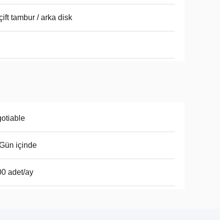
çift tambur / arka disk
otiable
Gün içinde
0 adet/ay