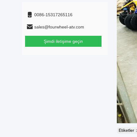
0086-15317265116
sales@fourwheel-atv.com
Şimdi iletişime geçin
Etiketler