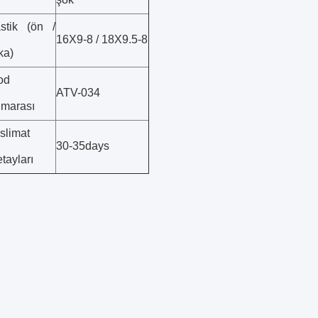
stik (ön /
16X9-8 / 18X9.5-8
ka)
od
ATV-034
marası
slimat
30-35days
tayları