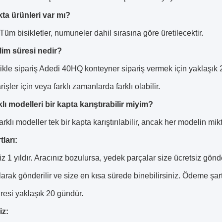
kta ürünleri var mı?
 Tüm bisikletler, numuneler dahil sırasına göre üretilecektir.
slim süresi nedir?
ikle sipariş Adedi 40HQ konteyner sipariş vermek için yaklaşık 2
arişler için veya farklı zamanlarda farklı olabilir.
klı modelleri bir kapta karıştırabilir miyim?
farklı modeller tek bir kapta karıştırılabilir, ancak her modelin m
tları:
 1 yıldır.
Aracınız bozulursa, yedek parçalar size ücretsiz gönde
larak gönderilir ve size en kısa sürede binebilirsiniz.
Ödeme şartl
resi yaklaşık 20 gündür.
iz: