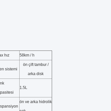
x hız
58km / h
ön çift tambur /
en sistemi
arka disk
nk
1.5L
pasitesi
ön ve arka hidrolik
spansiyon
şok