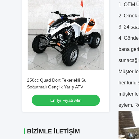
1. OEM Ür
2. Örnek 
3. 24 saa
4. Gönder
bana geri
sunacağı
Müşterile
250cc Quad Dört Tekerlekli Su
her türlü 
Soğutmalı Gençlik Yarış ATV
müşterile
En İyi Fiyatı Alın
eylem, Ro
BIZIMLE İLETIŞIM