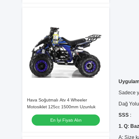
Uygulam
Sadece ye
Hava Soğutmalı Atv 4 Wheeler
Dağ Yolu,
Motosiklet 125cc 1500mm Uzunluk
SSS
:
En İyi Fiyatı Alın
1. Q: Baz
A: Size k