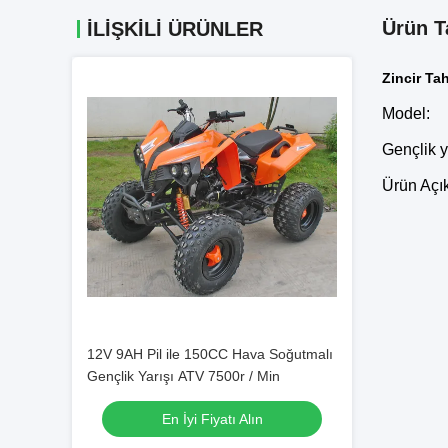
Ürün T
İLIŞKILI ÜRÜNLER
Zincir Ta
Model:
Gençlik y
Ürün Açı
12V 9AH Pil ile 150CC Hava Soğutmalı
Gençlik Yarışı ATV 7500r / Min
En İyi Fiyatı Alın