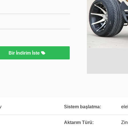
Bir İndirim İste
v
Sistem başlatma:
elek
Aktarım Türü:
Zin