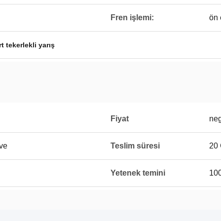
Fren işlemi:
ön 
t tekerlekli yarış
Fiyat
neg
eve
Teslim süresi
20 
Yetenek temini
100