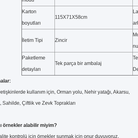
Karton
La
115X71X58cm
boyutları
ar
M
İletim Tipi
Zincir
nu
Paketleme
Te
Tek parça bir ambalaj
detayları
De
alar:
tişkinlerde kullanım için, Orman yolu, Nehir yatağı, Akarsu,
 Sahilde, Çiftlik ve Zevk Toprakları
ı örnekler alabilir miyim?
alite kontrolü için örnekler sunmak için onur duyuyoruz.