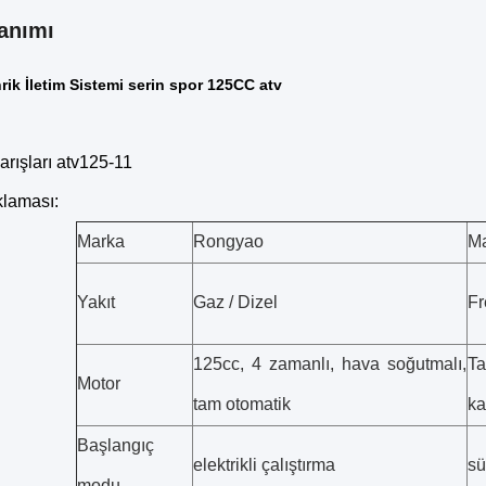
anımı
hrik İletim Sistemi serin spor 125CC atv
arışları atv125-11
klaması:
Marka
Rongyao
Ma
Yakıt
Gaz / Dizel
Fr
125cc, 4 zamanlı, hava soğutmalı,
Ta
Motor
tam otomatik
ka
Başlangıç ​​
elektrikli çalıştırma
sü
modu