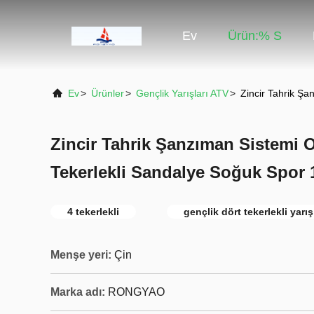
Ev
Ürün:% S
Ev
>
Ürünler
>
Gençlik Yarışları ATV
>
Zincir Tahrik Ş
Zincir Tahrik Şanzıman Sistemi 
Tekerlekli Sandalye Soğuk Spor
4 tekerlekli
gençlik dört tekerlekli yarış
Menşe yeri:
Çin
Marka adı:
RONGYAO