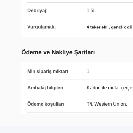
Debriyaj:
1.5L
Vurgulamak:
,
4 tekerlekli
gençlik dör
Ödeme ve Nakliye Şartları
Min sipariş miktarı
1
Ambalaj bilgileri
Karton ile metal çerç
Ödeme koşulları
T/t, Western Union,