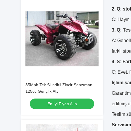
2. Q: sto
C: Hayır.
3. Q: Te
A: Genell
farklı sip
4. S: Far
C: Evet, 
İşlem şar
35Mph Tek Silindirli Zincir Şanzıman
125cc Gençlik Atv
Garantimiz
edilmiş o
En İyi Fiyatı Alın
Teslim sü
Servisim