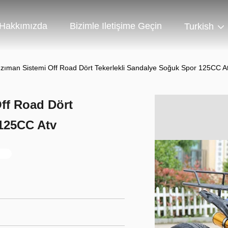
Hakkımızda
Bizimle Iletişime Geçin
Turkish
anzıman Sistemi Off Road Dört Tekerlekli Sandalye Soğuk Spor 125CC A
Off Road Dört
 125CC Atv