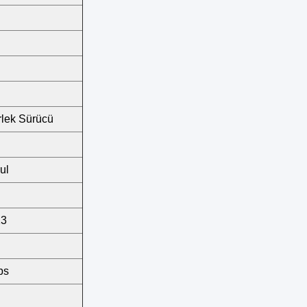
rlek Sürücü
ul
13
lbs