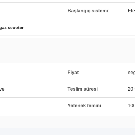
Başlangıç ​​sistemi:
Ele
 gaz scooter
Fiyat
neg
eve
Teslim süresi
20 
Yetenek temini
10