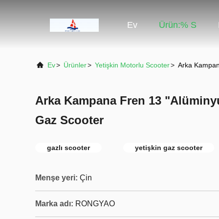
Ev
Ürün:% S
Ev
>
Ürünler
>
Yetişkin Motorlu Scooter
>
Arka Kampana
Arka Kampana Fren 13 "Alüminyu
Gaz Scooter
gazlı scooter
yetişkin gaz scooter
Menşe yeri:
Çin
Marka adı:
RONGYAO