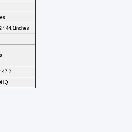
hes
2 * 44.1inches
es
* 47,2
40HQ