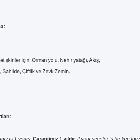
a:
tişkinler için, Orman yolu, Nehir yatağı, Akış,
 Sahilde, Çiftlik ve Zevk Zemin.
tları:
nty is 1 years.
Garantimiz 1 yıldır.
If your scooter is broken,the 