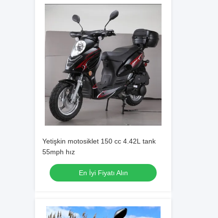
Yetişkin motosiklet 150 cc 4.42L tank
55mph hız
En İyi Fiyatı Alın