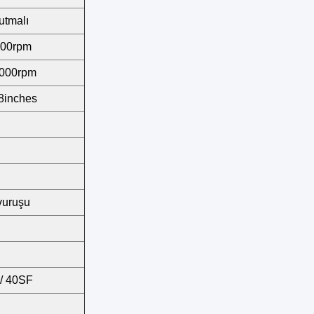
utmalı
500rpm
4000rpm
28inches
 vuruşu
/ 40SF