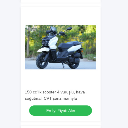
150 cc'lik scooter 4 vuruşlu, hava
soğutmalı CVT şanzımanıyla
En İyi Fiyatı Alın