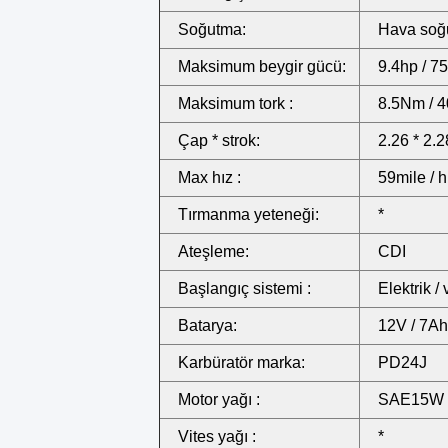
Soğutma:
Hava soğ
Maksimum beygir gücü:
9.4hp / 7
Maksimum tork :
8.5Nm / 
Çap * strok:
2.26 * 2.
Max hız :
59mile / h
Tırmanma yeteneği:
*
Ateşleme:
CDI
Başlangıç ​​sistemi :
Elektrik /
Batarya:
12V / 7Ah
Karbüratör marka:
PD24J
Motor yağı :
SAE15W 
Vites yağı :
*