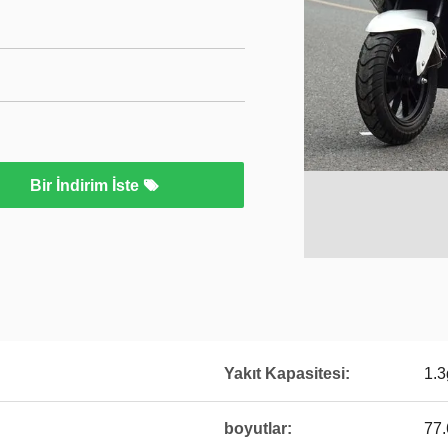
Bir İndirim İste
Yakıt Kapasitesi:
1.3
boyutlar:
77.