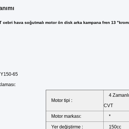
anımı
 cebri hava soğutmalı motor ön disk arka kampana fren 13 "kroma
RY150-65
klaması:
4 Zamanlı, 
Motor tipi :
CVT
Motor markası:
*
Yer değiştirme :
150cc