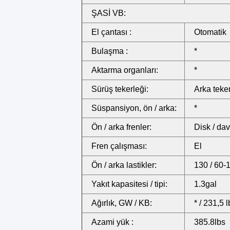
ŞASİ VB:
El çantası :
Otomatik
Bulaşma :
*
Aktarma organları:
*
Sürüş tekerleği:
Arka teke
Süspansiyon, ön / arka:
*
Ön / arka frenler:
Disk / dav
Fren çalışması:
El
Ön / arka lastikler:
130 / 60-
Yakıt kapasitesi / tipi:
1.3gal
Ağırlık, GW / KB:
* / 231,5 
Azami yük :
385.8lbs