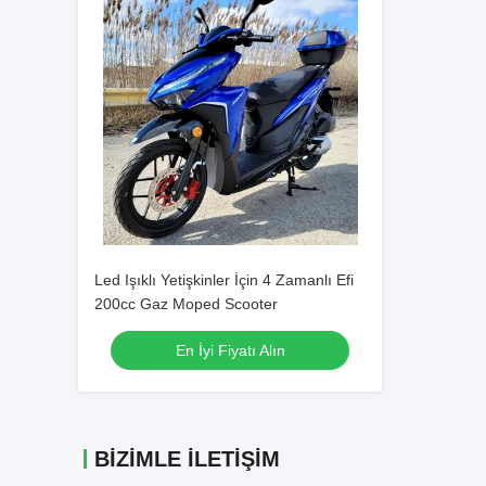
Led Işıklı Yetişkinler İçin 4 Zamanlı Efi
200cc Gaz Moped Scooter
En İyi Fiyatı Alın
BIZIMLE İLETIŞIM