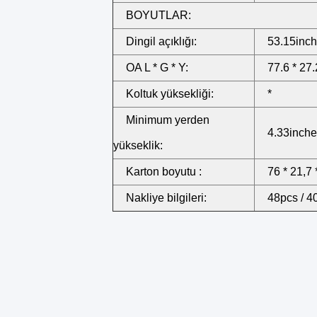
BOYUTLAR:
Dingil açıklığı:
53.15inc
OA L * G * Y:
77.6 * 27.
Koltuk yüksekliği:
*
Minimum yerden
4.33inch
yükseklik:
Karton boyutu :
76 * 21,7 
Nakliye bilgileri:
48pcs / 