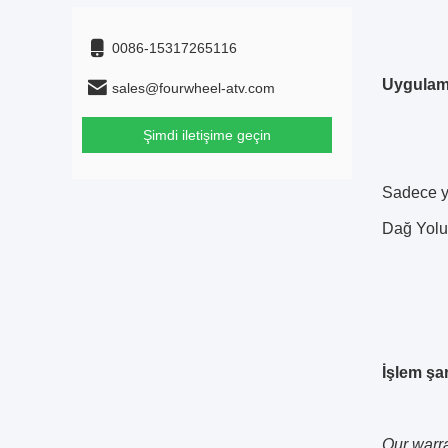
0086-15317265116
Uygulam
sales@fourwheel-atv.com
Şimdi iletişime geçin
Sadece ye
Dağ Yolu,
İşlem şar
Our warra