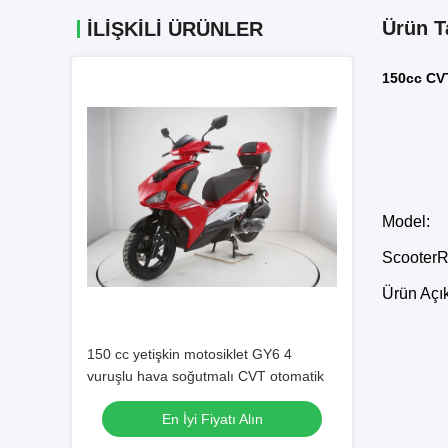
Ürün T
İLIŞKILI ÜRÜNLER
150cc CVT
Model:
Scooter
Ürün Açı
150 cc yetişkin motosiklet GY6 4
vuruşlu hava soğutmalı CVT otomatik
En İyi Fiyatı Alın