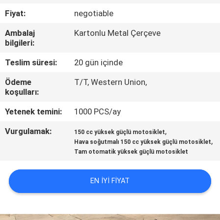
KONTROL
Fiyat:
negotiable
Ambalaj
Kartonlu Metal Çerçeve
BIZIMLE
bilgileri:
ILETIŞIME
Teslim süresi:
20 gün içinde
GEÇIN
Ödeme
T/T, Western Union,
koşulları:
BIR
Yetenek temini:
1000 PCS/ay
TEKLIF
Vurgulamak:
,
150 cc yüksek güçlü motosiklet
ISTEĞI
,
Hava soğutmalı 150 cc yüksek güçlü motosiklet
Tam otomatik yüksek güçlü motosiklet
SITE
EN IYI FIYAT
HARITASI
GIZLILIK