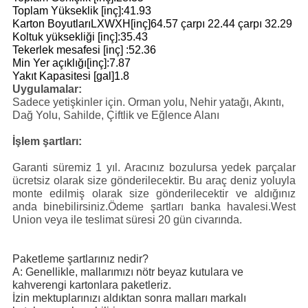
Toplam Yükseklik [inç]:41.93
Karton BoyutlarıLXWXH[inç]64.57 çarpı 22.44 çarpı 32.29
Koltuk yüksekliği [inç]:35.43
Tekerlek mesafesi [inç]
:52.36
Min Yer açıklığı[inç]:7.87
Yakıt Kapasitesi [gal]1.8
Uygulamalar:
Sadece yetişkinler için. Orman yolu, Nehir yatağı, Akıntı,
Dağ Yolu, Sahilde, Çiftlik ve Eğlence Alanı
İşlem şartları:
Garanti süremiz 1 yıl. Aracınız bozulursa yedek parçalar
ücretsiz olarak size gönderilecektir. Bu araç deniz yoluyla
monte edilmiş olarak size gönderilecektir ve aldığınız
anda binebilirsiniz.Ödeme şartları banka havalesi.West
Union veya ile teslimat süresi 20 gün civarında.
Paketleme şartlarınız nedir?
A: Genellikle, mallarımızı nötr beyaz kutulara ve
kahverengi kartonlara paketleriz.
İzin mektuplarınızı aldıktan sonra malları markalı