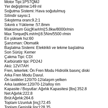
Motor Tipi:1P57QMJ
Yer değiştirme:149 ml
Soğutma Sistemi: Hava soğutulmuş
Silindir sayısı:1
Sıkıştırma oranı:9.2:1
Sıkıntı x Yükleme
:57.8mm
Maksimum Güç[Kw/r/m]:5.8kw/8000r/min
Max Torque[N.m/r/m]:8.5Nm/5500 r/min
En yüksek hız:60
Şanzıman: Otomatik
Başlatma Sistemi: Elektrikli ve tekme başlatma
Son Sürüş: Kemer
Çakma Tipi: CDI
Karbüratör tipi: PD24J
Akü: 12V/7AH
Fren, tekerlek: Ön Fren Modu
Hidrolik basınç diski
Arka Fren Modu
Davul.
Ön lastikler:120/70-12/alaşım yelken
Arka lastikler:120/70-12/alloy rim
Kapasite / Boyutlar: Ağırlık Kapasitesi [lbs]
352.8
Net Ağırlık:222.8
Brüt Ağırlık:264.6
Toplam Uzunluk [inç]:72.45
Toplam Genişlik [inç]:28.35