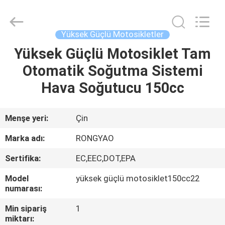
Shanghai
Rongyao
Vehicle
Co.,Ltd.
All
Yüksek Güçlü Motosikletler
Rights
Reserved.
Yüksek Güçlü Motosiklet Tam
EV
Otomatik Soğutma Sistemi
ÜRÜN:%
Hava Soğutucu 150cc
S
Menşe yeri:
Çin
HAKKIMIZDA
Marka adı:
RONGYAO
Sertifika:
EC,EEC,DOT,EPA
FABRIKA
Model
yüksek güçlü motosiklet150cc22
TURU
numarası:
Min sipariş
1
KALITE
miktarı: