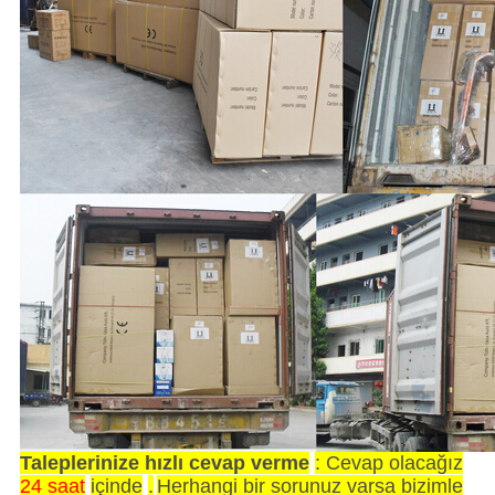
Taleplerinize hızlı cevap verme
: Cevap olacağız
24 saat
içinde
.
Herhangi bir sorunuz varsa bizimle