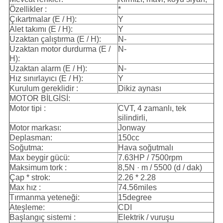
Özellikler :
*
Çıkartmalar (E / H):
Y
Alet takımı (E / H):
Y
Uzaktan çalıştırma (E / H):
N-
Uzaktan motor durdurma (E /
N-
H):
Uzaktan alarm (E / H):
N-
Hız sınırlayıcı (E / H):
Y
Kurulum gereklidir :
Dikiz aynası
MOTOR BİLGİSİ:
Motor tipi :
CVT, 4 zamanlı, tek
silindirli,
Motor markası:
Jonway
Deplasman:
150cc
Soğutma:
Hava soğutmalı
Max beygir gücü:
7.63HP / 7500rpm
Maksimum tork :
8,5N · m / 5500 (d / dak)
Çap * strok:
2.26 * 2.28
Max hız :
74.56miles
Tırmanma yeteneği:
15degree
Ateşleme:
CDI
Başlangıç ​​sistemi :
Elektrik / vuruşu