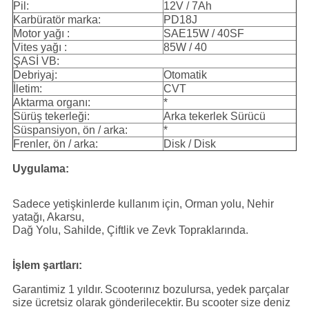
Pil:
12V / 7Ah
Karbüratör marka:
PD18J
Motor yağı :
SAE15W / 40SF
Vites yağı :
85W / 40
ŞASİ VB:
Debriyaj:
Otomatik
İletim:
CVT
Aktarma organı:
*
Sürüş tekerleği:
Arka tekerlek Sürücü
Süspansiyon, ön / arka:
*
Frenler, ön / arka:
Disk / Disk
Uygulama:
Sadece yetişkinlerde kullanım için, Orman yolu, Nehir
yatağı, Akarsu,
Dağ Yolu, Sahilde, Çiftlik ve Zevk Topraklarında.
İşlem şartları:
Garantimiz 1 yıldır.
Scooterınız bozulursa, yedek parçalar
size ücretsiz olarak gönderilecektir.
Bu scooter size deniz