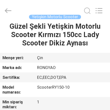
Shanghai
Rongyao
Vehicle
Co.,Ltd.
All
Yetişkin Motorlu Scooter
Rights
Reserved.
Güzel Şekli Yetişkin Motorlu
EV
Scooter Kırmızı 150cc Lady
ÜRÜN:%
Scooter Dikiz Aynası
S
Menşe yeri:
Çin
HAKKIMIZDA
Marka adı:
RONGYAO
Sertifika:
EC,EEC,DOT,EPA
FABRIKA
Model
ScooterRY150-10
TURU
numarası:
Min sipariş
1
KALITE
miktarı: