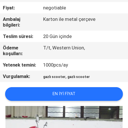
KONTROL
Fiyat:
negotiable
Ambalaj
Karton ile metal çerçeve
BIZIMLE
bilgileri:
ILETIŞIME
Teslim süresi:
20 Gün içinde
GEÇIN
Ödeme
T/t, Western Union,
koşulları:
BIR
Yetenek temini:
1000pcs/ay
TEKLIF
Vurgulamak:
,
gazlı scooter
gazlı scooter
ISTEĞI
EN IYI FIYAT
SITE
HARITASI
GIZLILIK