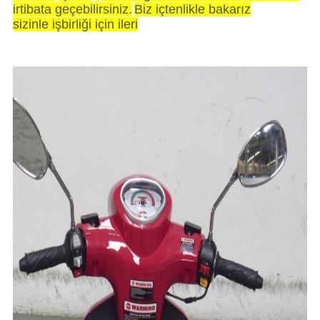
irtibata geçebilirsiniz.
Biz içtenlikle bakarız
sizinle işbirliği için ileri