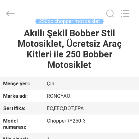
Shanghai
Rongyao
Vehicle
Co.,Ltd.
All
250cc chopper motosiklet
Rights
Reserved.
Akıllı Şekil Bobber Stil
EV
Motosiklet, Ücretsiz Araç
ÜRÜN:%
Kitleri ile 250 Bobber
S
Motosiklet
HAKKIMIZDA
Menşe yeri:
Çin
Marka adı:
RONGYAO
FABRIKA
Sertifika:
EC,EEC,DOT,EPA
TURU
Model
ChopperRY250-3
numarası:
KALITE