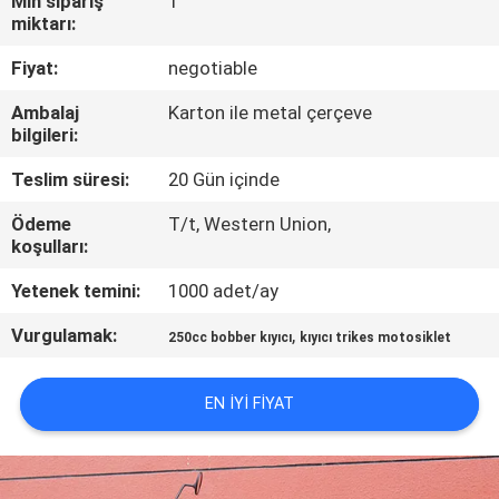
Min sipariş
1
KONTROL
miktarı:
Fiyat:
negotiable
BIZIMLE
Ambalaj
Karton ile metal çerçeve
ILETIŞIME
bilgileri:
GEÇIN
Teslim süresi:
20 Gün içinde
Ödeme
T/t, Western Union,
BIR
koşulları:
TEKLIF
Yetenek temini:
1000 adet/ay
ISTEĞI
Vurgulamak:
,
250cc bobber kıyıcı
kıyıcı trikes motosiklet
SITE
EN IYI FIYAT
HARITASI
GIZLILIK