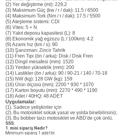
(2) Yer değiştirme (ml): 229.2
(3) Maksimum Güç (kw / r / dak): 11.5 / 6500
(4) Maksimum Tork (Nm / r / dak): 17.5 / 5500
(5) Ateşleme sistemi: CDI
(6) Vites: 5 + N
(7) Yakıt deposu kapasitesi (L): 8
(8) Ekonomik yağ egzozu (L / 100km): 4.2
(9) Azami hız (km / s): 90
(10) Şanzıman: Zincir Tahrik
(11) Fren Tipi (ön / arka): Disk / Disk Fren
(12) Dingil mesafesi (mm): 1520
(13) Yerden yükseklik (mm): 200
(14) Lastikler (ön / arka): 90 / 90-21 / 140 / 70-18
(15) NW (kg): 128 GW (kg): 159
(16) Ürün ölçüsü (mm): 2200 * 930 * 1070
(17) Karton boyutu (mm): 2270 * 490 * 1190
(18) Adet / 40HQ: 48 ADET
Uygulamalar:
(1).
Sadece yetişkinler için
(2).
Bu motosiklet sokak yasal ve yolda binebilirsiniz.
(3).
Bu bobber tarzı motosiklet ve ABD'de çok ünlü.
SSS:
1. mini sipariş Nedir?
Minimum sipariş 1 adettir.