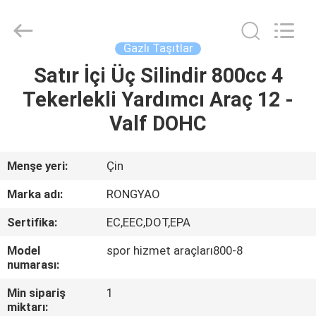
Shanghai
Rongyao
Vehicle
Co.,Ltd.
All
Gazlı Taşıtlar
Rights
Reserved.
Satır İçi Üç Silindir 800cc 4
EV
Tekerlekli Yardımcı Araç 12 -
ÜRÜN:%
Valf DOHC
S
Menşe yeri:
Çin
HAKKIMIZDA
Marka adı:
RONGYAO
Sertifika:
EC,EEC,DOT,EPA
FABRIKA
Model
spor hizmet araçları800-8
TURU
numarası:
Min sipariş
1
KALITE
miktarı: