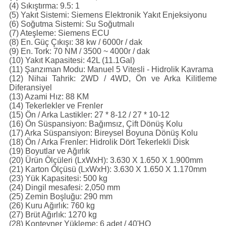
(4) Sıkıştırma: 9.5: 1
(5) Yakıt Sistemi: Siemens Elektronik Yakıt Enjeksiyonu
(6) Soğutma Sistemi: Su Soğutmalı
(7) Ateşleme: Siemens ECU
(8) En.
Güç Çıkışı: 38 kw / 6000r / dak
(9) En.
Tork: 70 NM / 3500 ~ 4000r / dak
(10) Yakıt Kapasitesi: 42L (11.1Gal)
(11) Şanzıman Modu: Manuel 5 Vitesli - Hidrolik Kavrama
(12) Nihai Tahrik: 2WD / 4WD, Ön ve Arka Kilitleme
Diferansiyel
(13) Azami Hız: 88 KM
(14) Tekerlekler ve Frenler
(15) Ön / Arka Lastikler: 27 * 8-12 / 27 * 10-12
(16) Ön Süspansiyon: Bağımsız, Çift Dönüş Kolu
(17) Arka Süspansiyon: Bireysel Boyuna Dönüş Kolu
(18) Ön / Arka Frenler: Hidrolik Dört Tekerlekli Disk
(19) Boyutlar ve Ağırlık
(20) Ürün Ölçüleri (LxWxH): 3.630 X 1.650 X 1.900mm
(21) Karton Ölçüsü (LxWxH): 3.630 X 1.650 X 1.170mm
(23) Yük Kapasitesi: 500 kg
(24) Dingil mesafesi: 2,050 mm
(25) Zemin Boşluğu: 290 mm
(26) Kuru Ağırlık: 760 kg
(27) Brüt Ağırlık: 1270 kg
(28) Konteyner Yükleme: 6 adet / 40'HQ