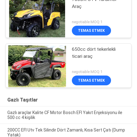
Araç
negotiable MOQ:1
TEMAS ETMEK
650cc dört tekerlekli
ticari araç
negotiable MOQ:1
TEMAS ETMEK
Gazlı Taşıtlar
Gazlı araçlar Kalite CF Motor Bosch EFI Yakıt Enjeksiyonu ile
500 cc 4 kişilik
200CC EFI Utv Tek Silindir Dört Zamanlı, Kısa Sert Çatı (Dump
Yatak)