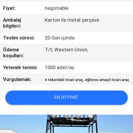
KONTROL
Fiyat:
negotiable
Ambalaj
Karton ile metal çerçeve
BIZIMLE
bilgileri:
ILETIŞIME
Teslim süresi:
20 Gün içinde
GEÇIN
Ödeme
T/t, Western Union,
koşulları:
BIR
Yetenek temini:
1000 adet/ay
TEKLIF
Vurgulamak:
,
4 tekerlekli ticari araç
eğlence amaçlı ticari araç
ISTEĞI
EN IYI FIYAT
SITE
HARITASI
GIZLILIK