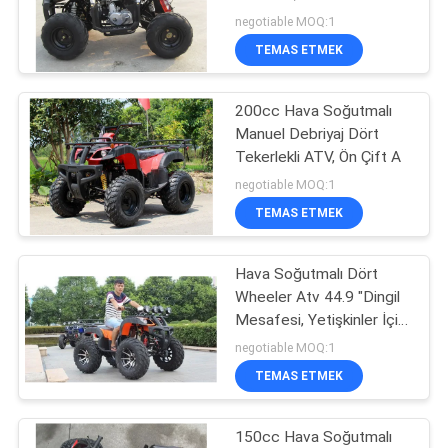
Zamanlı
POLITIKASI
negotiable MOQ:1
TEMAS ETMEK
183
200cc Hava Soğutmalı
Go Kart Buggy
Manuel Debriyaj Dört
Tekerlekli ATV, Ön Çift A
negotiable MOQ:1
TEMAS ETMEK
Hava Soğutmalı Dört
98
Wheeler Atv 44.9 "Dingil
Yetişkin Motorlu
Mesafesi, Yetişkinler İçin
150cc 4 Wheeler Dörtlü
negotiable MOQ:1
Scooter
TEMAS ETMEK
150cc Hava Soğutmalı