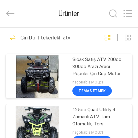
Shanghai
Rongyao
Vehicle
Ürünler
Co.,Ltd.
All
Rights
Reserved.
EV
32
Çin Dört tekerlekli atv
Dört tekerlekli atv
ÜRÜN:%
Sıcak Satış ATV 200cc
S
300cc Arazi Aracı
Popüler Çin Güç Motor
HAKKIMIZDA
Tekerlekleri Fren
negotiable MOQ:1
Şanzıman Otomatik
TEMAS ETMEK
27
FABRIKA
125cc Quad Utility 4
TURU
ATV Quad Bisiklet
Zamanlı ATV Tam
Otomatik, Ters
KALITE
negotiable MOQ:1