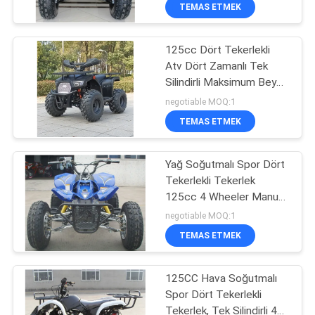
KONTROL
TEMAS ETMEK
125cc Dört Tekerlekli
BIZIMLE
58
Atv Dört Zamanlı Tek
ILETIŞIME
Silindirli Maksimum Beygir
Ticari Araçlar ATV
GEÇIN
Gücü 8.0kw 9500r / Min
negotiable MOQ:1
TEMAS ETMEK
BIR
Yağ Soğutmalı Spor Dört
TEKLIF
Tekerlekli Tekerlek
ISTEĞI
125cc 4 Wheeler Manuel
75
Debriyaj 7.9hp / 7000rpm
negotiable MOQ:1
Gençlik Yarışları
SITE
TEMAS ETMEK
HARITASI
ATV
125CC Hava Soğutmalı
Spor Dört Tekerlekli
GIZLILIK
Tekerlek, Tek Silindirli 4