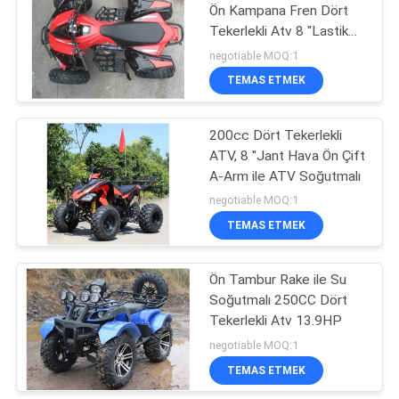
Ön Kampana Fren Dört
Tekerlekli Atv 8 "Lastik
27
7000r / Min
negotiable MOQ:1
TEMAS ETMEK
Mini Bisiklet Scooter
200cc Dört Tekerlekli
ATV, 8 "Jant Hava Ön Çift
A-Arm ile ATV Soğutmalı
negotiable MOQ:1
TEMAS ETMEK
30
250cc chopper
Ön Tambur Rake ile Su
Soğutmalı 250CC Dört
motosiklet
Tekerlekli Atv 13.9HP
negotiable MOQ:1
TEMAS ETMEK