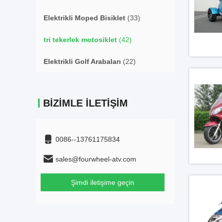
Elektrikli Moped Bisiklet
(33)
tri tekerlek motosiklet
(42)
Elektrikli Golf Arabaları
(22)
BIZIMLE İLETIŞIM
0086--13761175834
sales@fourwheel-atv.com
Şimdi iletişime geçin