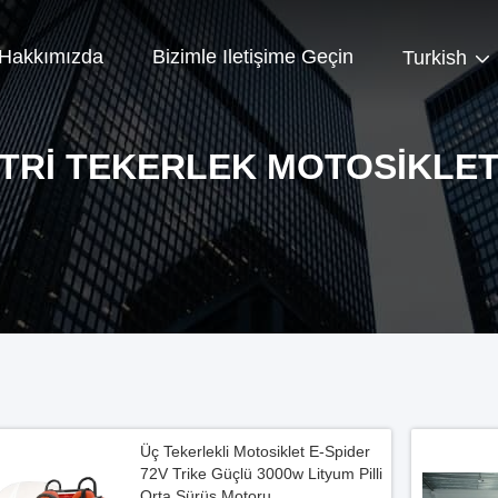
Hakkımızda
Bizimle Iletişime Geçin
Turkish
TRI TEKERLEK MOTOSIKLE
Üç Tekerlekli Motosiklet E-Spider
72V Trike Güçlü 3000w Lityum Pilli
Orta Sürüş Motoru