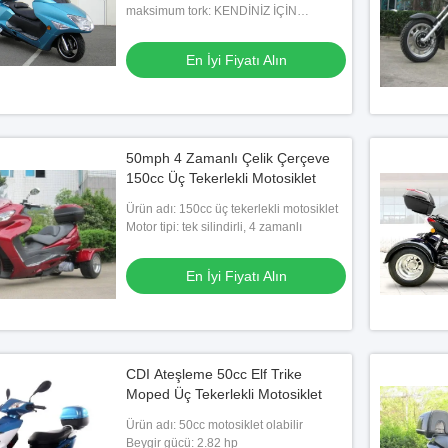
maksimum tork: KENDİNİZ İÇİN
HİSSEDİN
En İyi Fiyatı Alın
50mph 4 Zamanlı Çelik Çerçeve
150cc Üç Tekerlekli Motosiklet
Ürün adı: 150cc üç tekerlekli motosiklet
Motor tipi: tek silindirli, 4 zamanlı
En İyi Fiyatı Alın
CDI Ateşleme 50cc Elf Trike
Moped Üç Tekerlekli Motosiklet
Ürün adı: 50cc motosiklet olabilir
Beygir gücü: 2.82 hp