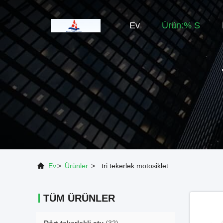
Ev
Ürün:% S
Ev
>
Ürünler
>
tri tekerlek motosiklet
TÜM ÜRÜNLER