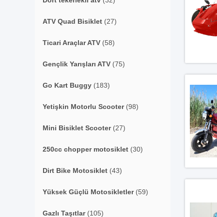
Dört tekerlekli atv
(32)
ATV Quad Bisiklet
(27)
Ticari Araçlar ATV
(58)
Gençlik Yarışları ATV
(75)
Go Kart Buggy
(183)
Yetişkin Motorlu Scooter
(98)
Mini Bisiklet Scooter
(27)
250cc chopper motosiklet
(30)
Dirt Bike Motosiklet
(43)
Yüksek Güçlü Motosikletler
(59)
Gazlı Taşıtlar
(105)