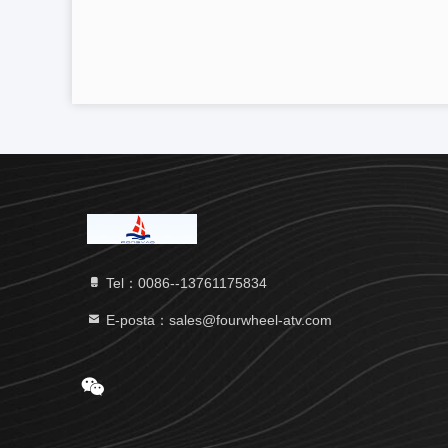
Tel：0086--13761175834
E-posta：sales@fourwheel-atv.com