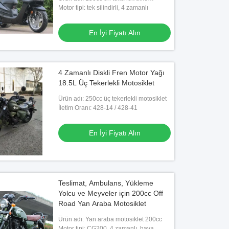
motosiklet
Motor tipi: tek silindirli, 4 zamanlı
En İyi Fiyatı Alın
4 Zamanlı Diskli Fren Motor Yağı
18.5L Üç Tekerlekli Motosiklet
Ürün adı: 250cc üç tekerlekli motosiklet
İletim Oranı: 428-14 / 428-41
En İyi Fiyatı Alın
Teslimat, Ambulans, Yükleme
Yolcu ve Meyveler için 200cc Off
Road Yan Araba Motosiklet
Ürün adı: Yan araba motosiklet 200cc
Motor tipi: CG200, 4 zamanlı, hava