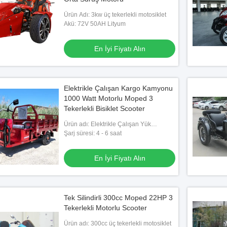
Ürün Adı: 3kw üç tekerlekli motosiklet
Akü: 72V 50AH Lityum
En İyi Fiyatı Alın
Elektrikle Çalışan Kargo Kamyonu
1000 Watt Motorlu Moped 3
Tekerlekli Bisiklet Scooter
Ürün adı: Elektrikle Çalışan Yük
Kamyonu 1000 Watt
Şarj süresi: 4 - 6 saat
En İyi Fiyatı Alın
Tek Silindirli 300cc Moped 22HP 3
Tekerlekli Motorlu Scooter
Ürün adı: 300cc üç tekerlekli motosiklet