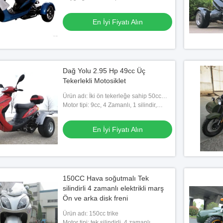
En İyi Fiyatı Alın
Dağ Yolu 2.95 Hp 49cc Üç
Tekerlekli Motosiklet
Ürün adı: İki ön tekerleğe sahip 50cc
motosiklet
Motor tipi: 9cc, 4 Zamanlı, 1 silindir,
(139QMB)
En İyi Fiyatı Alın
150CC Hava soğutmalı Tek
silindirli 4 zamanlı elektrikli marş
Ön ve arka disk freni
Ürün adı: 150cc trike
Motor tipi: tek silindirli, 4 zamanlı