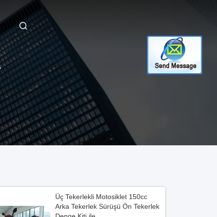
T
Üç Tekerlekli Motosiklet 150cc
Arka Tekerlek Sürüşü Ön Tekerlek
Denge Kiti ile